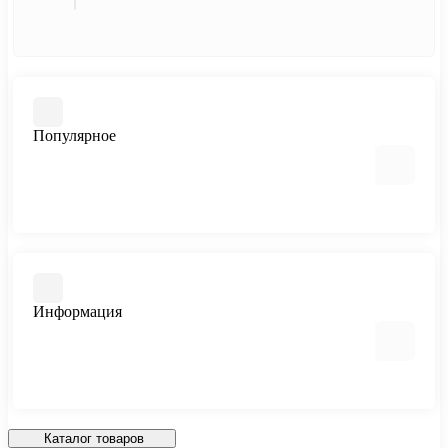
Популярное
Газовые котлы
Запчасти на котлы электрические
Запчасти к газовым водонагревателям
Информация
Запчасти на котлы газовые
Отзывы о магазине
Доставка
Каталог товаров