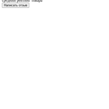
средний рейтинг товара
Написать отзыв
НАПИСАТЬ ОТЗЫВ
Термопара 722303300
Моя оценка: